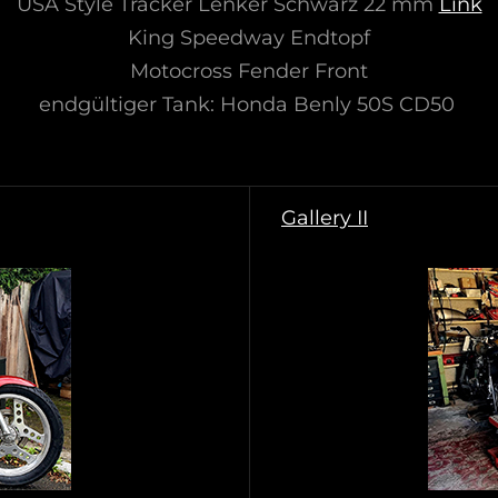
USA Style Tracker Lenker Schwarz 22 mm
Link
King Speedway Endtopf
Motocross Fender Front
endgültiger Tank: Honda Benly 50S CD50
Gallery II