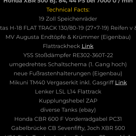
Honda XBR 500 Bj. 84, 44 PS bei 7000 U / min
Technical Facts:
19 Zoll Speichenräder
tas H-18 FLAT TRACK 130/80-19 (27×7-19) Reifen v 
MV Augusta Endtöpfe & Krümmer (Eigenbau)
Flattrackheck
Link
YSS Stoßdämpfer RE302-360T-22
umgedrehtes Schaltschema (1. Gang hoch)
neue Fußrastenhalterungen (Eigenbau)
Mikuni TM40 Vergaserkit inkl. Gasgriff
Link
Lenker LSL L14 Flattrack
Kupplungshebel ZAP
diverse Tanks (ebay)
Honda CBR 600 F Vorderradgabel PC31
Gabelbrücke CB Sevenfifty, Joch XBR 500