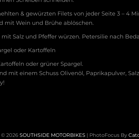
dünnen Scheiben schneiden.
ehlten & gewürzten Filets von jeder Seite 3 – 4 M
d mit Wein und Brühe ablöschen.
mit Salz und Pfeffer würzen. Petersilie nach Bed
argel oder Kartoffeln
artoffeln oder grüner Spargel.
 und mit einem Schuss Olivenöl, Paprikapulver, Sal
y!
 © 2026
SOUTHSIDE MOTORBIKES
|
PhotoFocus By
Cat